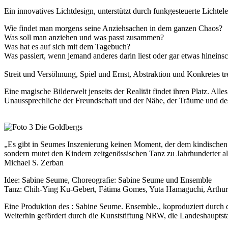
Ein innovatives Lichtdesign, unterstützt durch funkgesteuerte Lichte
Wie findet man morgens seine Anziehsachen in dem ganzen Chaos?
Was soll man anziehen und was passt zusammen?
Was hat es auf sich mit dem Tagebuch?
Was passiert, wenn jemand anderes darin liest oder gar etwas hineinsc
Streit und Versöhnung, Spiel und Ernst, Abstraktion und Konkretes tr
Eine magische Bilderwelt jenseits der Realität findet ihren Platz. Alle
Unaussprechliche der Freundschaft und der Nähe, der Träume und d
„Es gibt in Seumes Inszenierung keinen Moment, der dem kindischen g
sondern mutet den Kindern zeitgenössischen Tanz zu Jahrhunderter al
Michael S. Zerban
Idee: Sabine Seume, Choreografie: Sabine Seume und Ensemble
Tanz: Chih-Ying Ku-Gebert, Fátima Gomes, Yuta Hamaguchi, Arthur S
Eine Produktion des : Sabine Seume. Ensemble., koproduziert durch
Weiterhin gefördert durch die Kunststiftung NRW, die Landeshauptsta