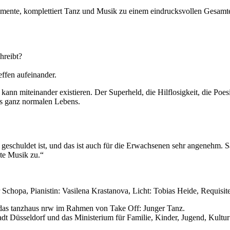
lemente, komplettiert Tanz und Musik zu einem eindrucksvollen Gesamte
hreibt?
effen aufeinander.
s kann miteinander existieren. Der Superheld, die Hilflosigkeit, die Poe
es ganz normalen Lebens.
eschuldet ist, und das ist auch für die Erwachsenen sehr angenehm. S
te Musik zu.“
chopa, Pianistin: Vasilena Krastanova, Licht: Tobias Heide, Requisit
 das tanzhaus nrw im Rahmen von Take Off: Junger Tanz.
dt Düsseldorf und das Ministerium für Familie, Kinder, Jugend, Kultu